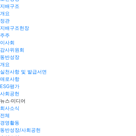
지배구조
개요
정관
지배구조헌장
주주
이사회
감사위원회
동반성장
개요
실천사항 및 발급서면
애로사항​
ESG평가
사회공헌
뉴스·미디어
회사소식
전체
경영활동
동반성장/사회공헌