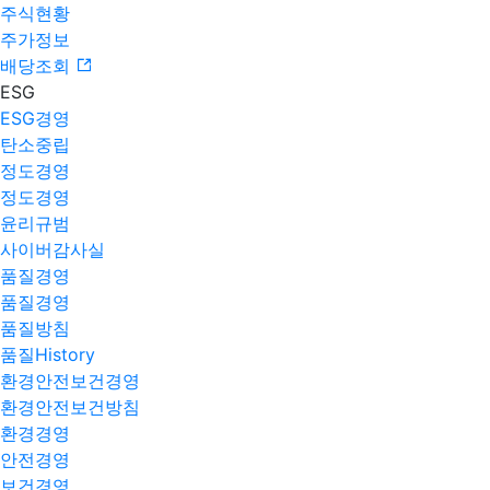
주식현황
주가정보
배당조회
ESG
ESG경영
탄소중립
정도경영
정도경영
윤리규범
사이버감사실
품질경영
품질경영
품질방침
품질History
환경안전보건경영
환경안전보건방침
환경경영
안전경영
보건경영