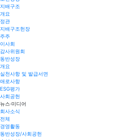
지배구조
개요
정관
지배구조헌장
주주
이사회
감사위원회
동반성장
개요
실천사항 및 발급서면
애로사항​
ESG평가
사회공헌
뉴스·미디어
회사소식
전체
경영활동
동반성장/사회공헌