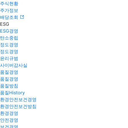
주식현황
주가정보
배당조회
ESG
ESG경영
탄소중립
정도경영
정도경영
윤리규범
사이버감사실
품질경영
품질경영
품질방침
품질History
환경안전보건경영
환경안전보건방침
환경경영
안전경영
보건경영