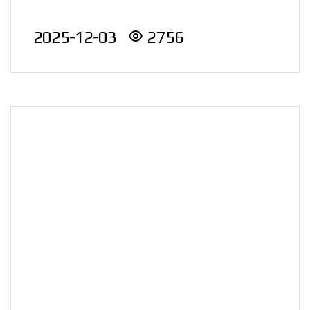
축제에서 지역사회 나눔 문
2025-12-03
2756
화 확산에 기여한 공..