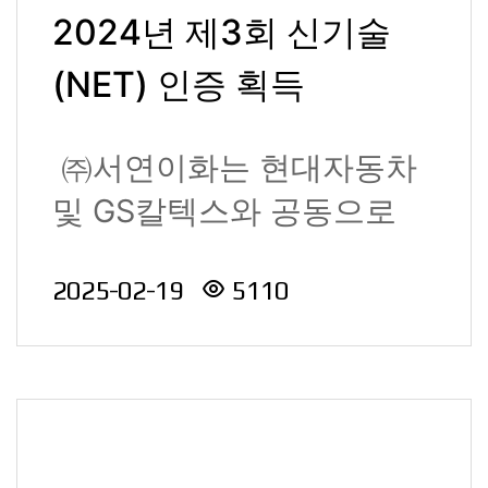
2024년 제3회 신기술
(NET) 인증 획득
㈜서연이화는 현대자동차
및 GS칼텍스와 공동으로
개발한 "폐자동차 재활용
2025-02-19
5110
소재 사용 ..