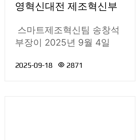
영혁신대전 제조혁신부
문 장관상 수상
스마트제조혁신팀 송창석
부장이 2025년 9월 4일
(목), 제주 부영호텔&리조
2025-09-18
2871
트..