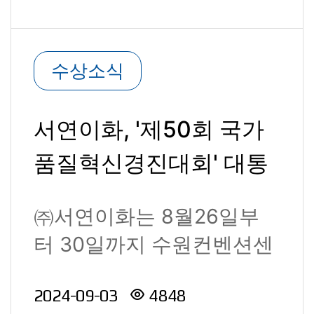
수상소식
서연이화, '제50회 국가
품질혁신경진대회' 대통
령상 '금상', '은상' 수상
㈜서연이화는 8월26일부
터 30일까지 수원컨벤션센
터에서 산업통상자원부 국
2024-09-03
4848
가기술표준..