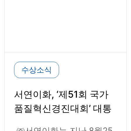
수상소식
서연이화, ‘제51회 국가
품질혁신경진대회’ 대통
령상 수상
㈜서연이화는 지난 8월25