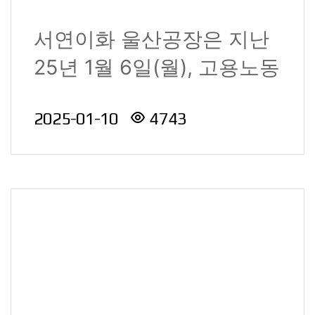
용노동부 장관상 수상
서연이화 울산공장은 지난
25년 1월 6일(월), 고용노동
부 주관 아래 2024년 고용
2025-01-10
4743
노동행정 유공..